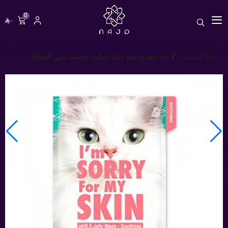
0
٠
الرئيسية
ام سوري فور ماي سكين ماسك جلي التهدئة