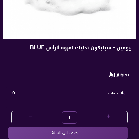
بيوفين - سيليكون تدليك لفروة الرأس BLUE
١٨
١٩.٣٣
المبيعات
0
أضف الى السلة