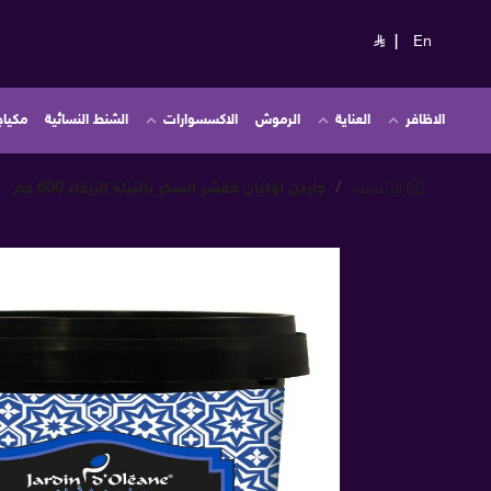
|
En
الاظافر
العناية
الرموش
الاكسسوارات
الشنط النسائية
مكياج
الرئيسية
جاردن اوليان مقشر السكر بالنيلة الزرقاء 600 جم