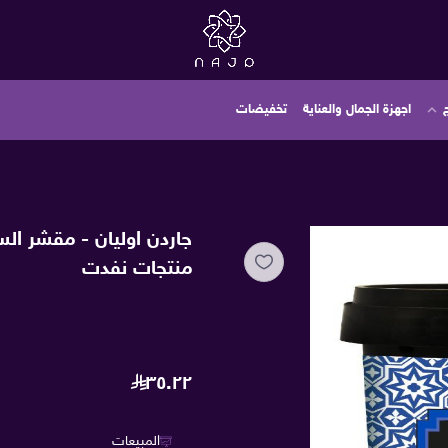
اجهزة الجمال والعناية
تخفيضات
جاردن اوليان - مقشر السكر با
منتجات نفدت
٣٥.٢٢
المبيعات