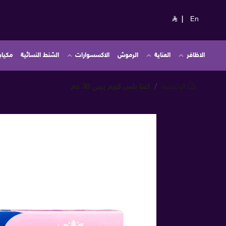
|
En
الاظافر
العناية
الرموش
الاكسسوارات
الشنط النسائية
مكياج
الرئيسية
كنتا بلس كريم بيبي 30 جم