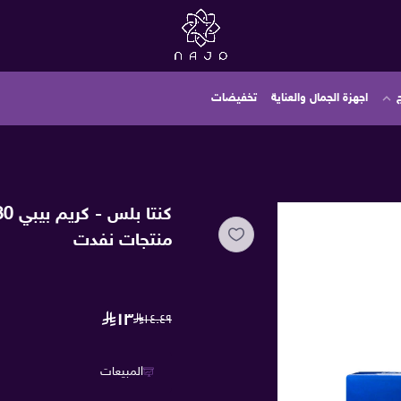
اجهزة الجمال والعناية
تخفيضات
كنتا بلس - كريم بيبي 30 جم
منتجات نفدت
١٣
١٤.٤٩
المبيعات