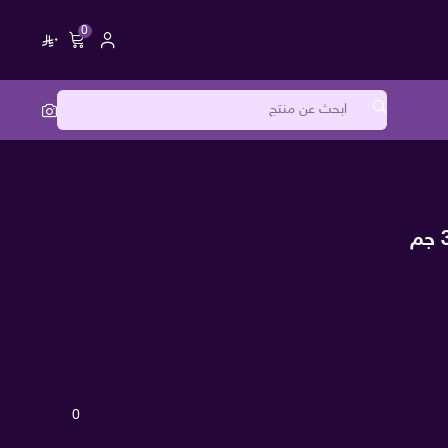
0
٠
0