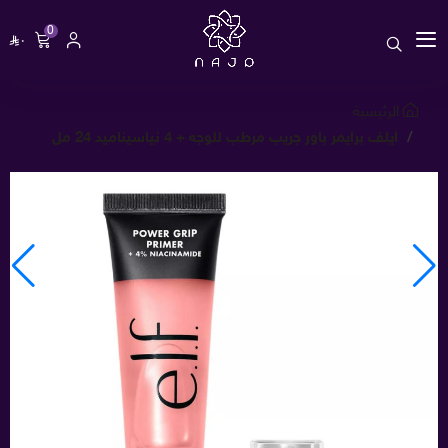
0
٠
الرئيسية
ايلف برايمر باور جريب مرطب للوجه + 4 نياسيناميد 24 مل