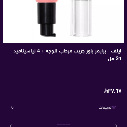
ايلف - برايمر باور جريب مرطب للوجه + 4 نياسيناميد
24 مل
٣٧.٦٧
المبيعات
0