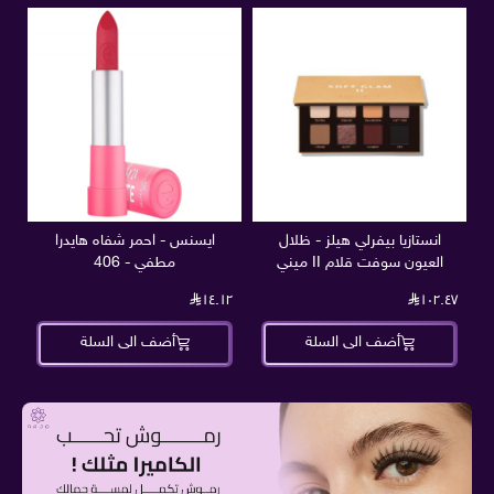
انستازيا بيفرلي هيلز - ظلال
ايسنس - احمر شفاه هايدرا
ه
العيون سوفت قلام II ميني
مطفي - 406
٣٥
١٤.١٢
١٠٢.٤٧
أضف الى السلة
أضف الى السلة