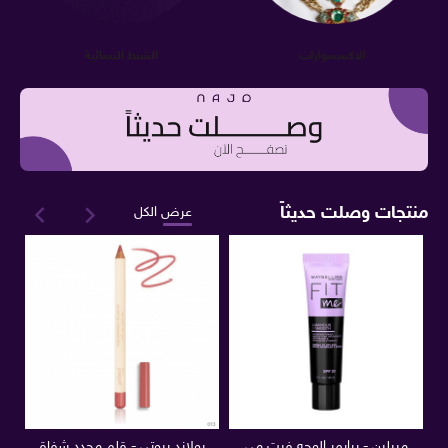
الاكسسوارات
الشنط النسائية
منتجات وصلت حديثاً
عرض الكل
ميبلين - برايمر الوجه فيت مي
يولاند بيوتي - قلم محدد شفاة