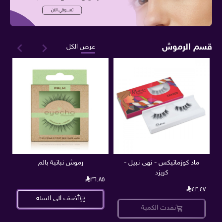
قسم الرموش
عرض الكل
ماد كوزماتيكس - نهى نبيل -
رموش نباتية بالم
كريزد
٨٥
٣٦.٨٥
٤٣.٤٧
أضف الى السلة
نفدت الكمية