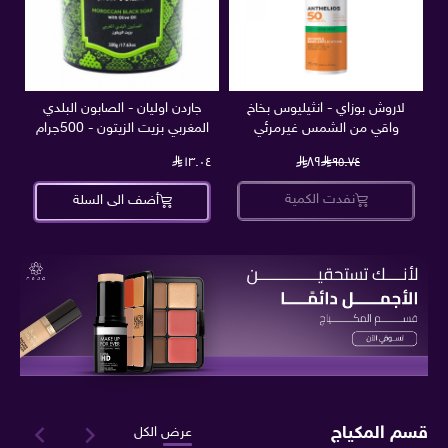
لاروش بوزاي - انثيليوس بخاخ
جاردن اوليان - الصابون البلدي
واقي من الشمس غيرمرئي
المغربي بزيت الزيتون - 500جرام
75مل
١٣.٠٤
٨٩
٩٥.٧٤
نفدت الكمية
أضف الى السلة
قسم المكياج
عرض الكل