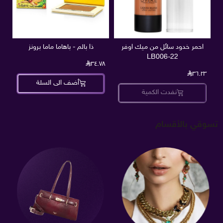
احمر خدود سائل من ميك اوفر
ذا بالم - باهاما ماما برونز
22-LB006
٣٤.٧٨
٣٦.٢٣
أضف الى السلة
نفدت الكمية
تسوقي بالأقسام